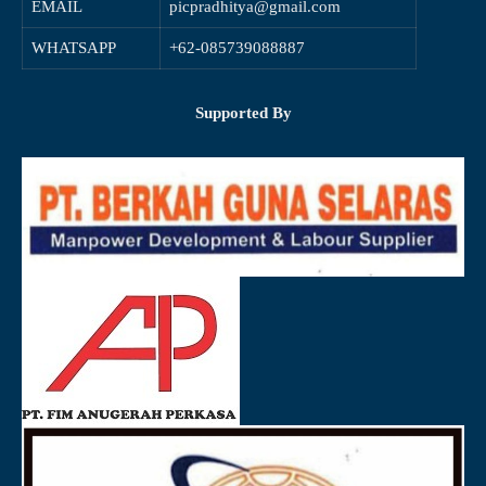
EMAIL
picpradhitya@gmail.com
WHATSAPP
+62-085739088887
Supported By