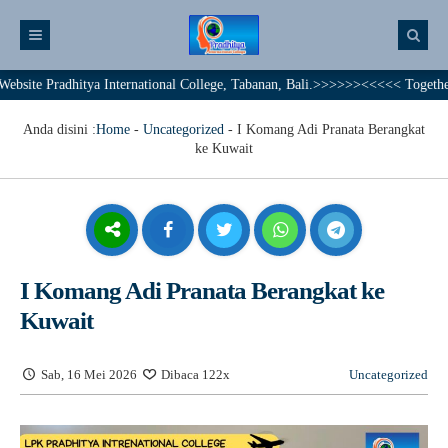
radhitya International College, Tabanan, Bali.>>>>>><<<<< Together We Ach
Anda disini :
Home
-
Uncategorized
-
I Komang Adi Pranata Berangkat
ke Kuwait
I Komang Adi Pranata Berangkat ke
Kuwait
Sab, 16 Mei 2026
Dibaca 122x
Uncategorized