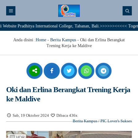
Pradhitya International College, Tabanan, Bali.>>>>>><<<<< Together We Ac
Anda disini :
Home
-
Berita Kampus
-
Oki dan Erlina Berangkat
Trening Kerja ke Maldive
Oki dan Erlina Berangkat Trening Kerja
ke Maldive
Sab, 19 Oktober 2024
Dibaca 436x
Berita Kampus
/
PIC Lover's Sukses