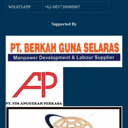
WHATSAPP
+62-085739088887
Supported By