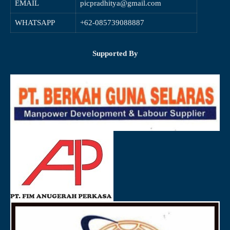
EMAIL
picpradhitya@gmail.com
WHATSAPP
+62-085739088887
Supported By