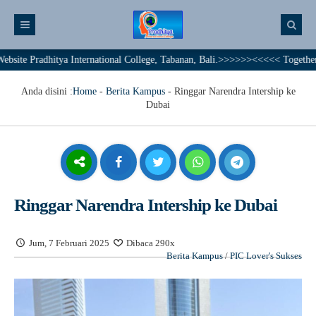
radhitya International College, Tabanan, Bali.>>>>>><<<<< Together We Achi
Anda disini :
Home
-
Berita Kampus
-
Ringgar Narendra Intership ke
Dubai
Ringgar Narendra Intership ke Dubai
Jum, 7 Februari 2025
Dibaca 290x
Berita Kampus
/
PIC Lover's Sukses