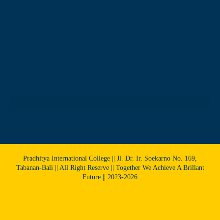
Pradhitya International College || Jl. Dr. Ir. Soekarno No. 169,
Tabanan-Bali || All Right Reserve || Together We Achieve A Brillant
Future || 2023-2026