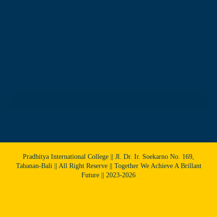
Pradhitya International College || Jl. Dr. Ir. Soekarno No. 169,
Tabanan-Bali || All Right Reserve || Together We Achieve A Brillant
Future || 2023-2026